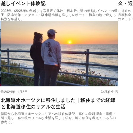
越しイベント体験記
金・通
A
2025年→2026年の年越しを宗谷岬で体験！日本最北端の年越しイベントの様
北海道の
子・防寒対策・アクセス・駐車場情報を詳しくレポート。極寒の地で迎える
月額料金
特別な年越し。
のネット
活
2024年11月3日
移住生活
北海道オホーツクに移住しました｜移住までの経緯
と北海道移住のリアルな生活
福岡から北海道オホーツクエリアへの移住体験記。移住の決断理由・準備・
引っ越し・移住後のリアルな生活を詳しく紹介。地方移住を考えている方の
参考に。