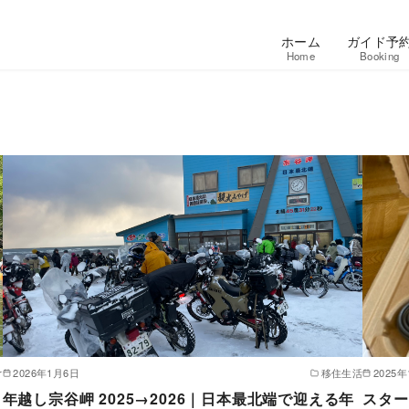
ホーム
ガイド予
Home
Booking
r
2026年1月6日
移住生活
2025
！
年越し宗谷岬 2025→2026｜日本最北端で迎える年
スター