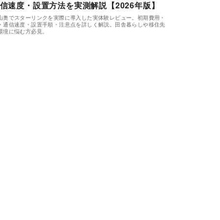
信速度・設置方法を実測解説【2026年版】
山奥でスターリンクを実際に導入した実体験レビュー。初期費用・
・通信速度・設置手順・注意点を詳しく解説。田舎暮らしや移住先
環境に悩む方必見。