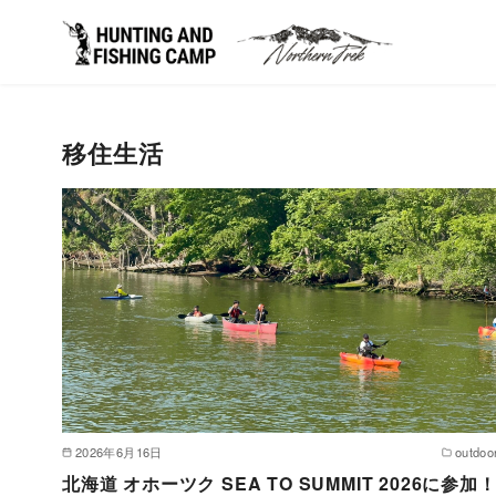
コ
ン
移住生活
テ
ン
ツ
へ
移
動
2026年6月16日
outdoo
北海道 オホーツク SEA TO SUMMIT 2026に参加