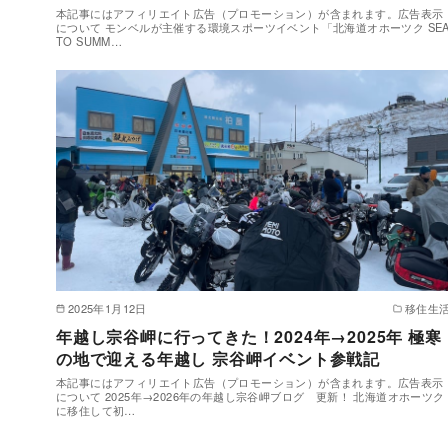
本記事にはアフィリエイト広告（プロモーション）が含まれます。広告表示
について モンベルが主催する環境スポーツイベント「北海道オホーツク SE
TO SUMM…
2025年1月12日
移住生
年越し宗谷岬に行ってきた！2024年→2025年 極寒
の地で迎える年越し 宗谷岬イベント参戦記
本記事にはアフィリエイト広告（プロモーション）が含まれます。広告表示
について 2025年→2026年の年越し宗谷岬ブログ 更新！ 北海道オホーツク
に移住して初…