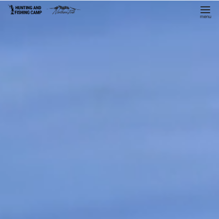
コ
ン
テ
ン
ツ
へ
移
動