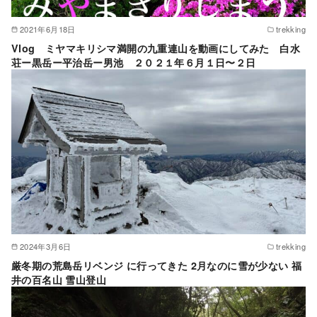
2021年6月18日
trekking
Vlog ミヤマキリシマ満開の九重連山を動画にしてみた 白水
荘ー黒岳ー平治岳ー男池 ２０２１年６月１日〜２日
2024年3月6日
trekking
厳冬期の荒島岳リベンジ に行ってきた 2月なのに雪が少ない 福
井の百名山 雪山登山