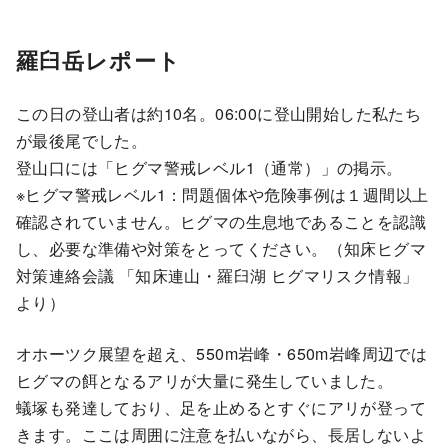
羅臼岳レポート
この日の登山者は約10名。06:00に登山開始した私たち
が最後尾でした。
登山口には「ヒグマ警戒レベル1（通常）」の掲示。
※ヒグマ警戒レベル1：問題個体や危険事例は１週間以上
確認されていません。ヒグマの生息地であることを認識
し、必要な準備や対策をとってください。（知床ヒグマ
対策連絡会議 「知床連山・羅臼湖 ヒグマリスク情報」
より）
オホーツク展望を超え、550m岩峰・650m岩峰周辺では
ヒグマの餌となるアリが大量に発生していました。
蟻塚も発達しており、足を止めるとすぐにアリが登って
きます。ここは周囲に注意を払いながら、長居しないよ