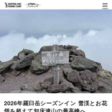
コ
ン
テ
ン
ツ
へ
移
動
2026年羅臼岳シーズンイン 雪渓とお花
畑を超えて知床連山の最高峰へ