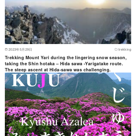
2023年5月29日
trekking
Trekking Mount Yari during the lingering snow season,
taking the Shin hotaka – Hida sawa -Yarigatake route.
The steep ascent at Hida-sawa was challenging.