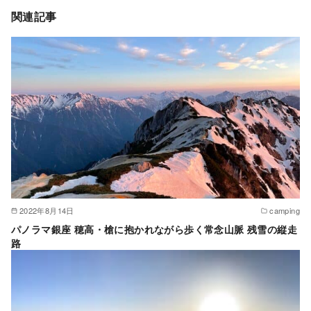
関連記事
2022年8月14日
camping
パノラマ銀座 穂高・槍に抱かれながら歩く常念山脈 残雪の縦走
路