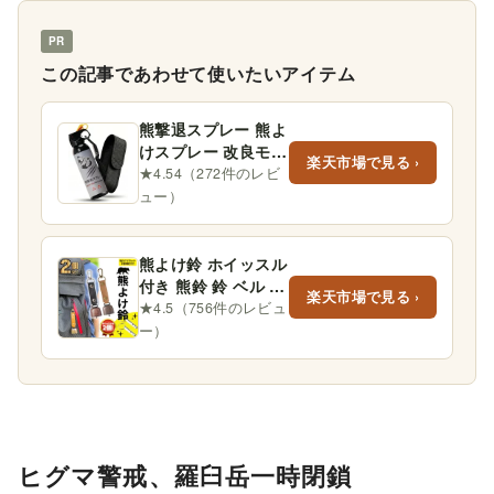
PR
この記事であわせて使いたいアイテム
熊撃退スプレー 熊よ
けスプレー 改良モデ
楽天市場で見る ›
ル 300ml 大容量 3〜
★4.54（272件のレビ
10m長距…
ュー）
熊よけ鈴 ホイッスル
付き 熊鈴 鈴 ベル 山
楽天市場で見る ›
鈴 熊ベル 熊よけベ
★4.5（756件のレビュ
ル 登山 消音…
ー）
ヒグマ警戒、羅臼岳一時閉鎖