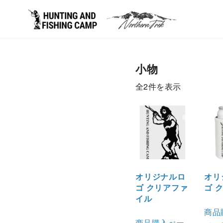
コ
ン
小物
テ
ン
新
全2件を表示
ツ
し
へ
い
移
順
動
オリジナルロ
オリ
ゴ クリアファ
ゴ 
イル
商品
商品購入ぺー