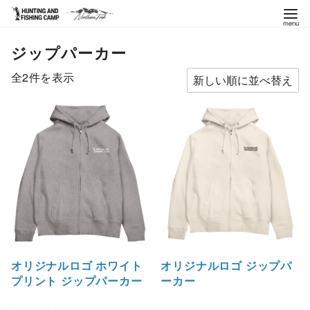
コ
ジップパーカー
ン
テ
新
全2件を表示
ン
し
ツ
い
へ
順
移
動
オリジナルロゴ ホワイト
オリジナルロゴ ジップパ
プリント ジップパーカー
ーカー