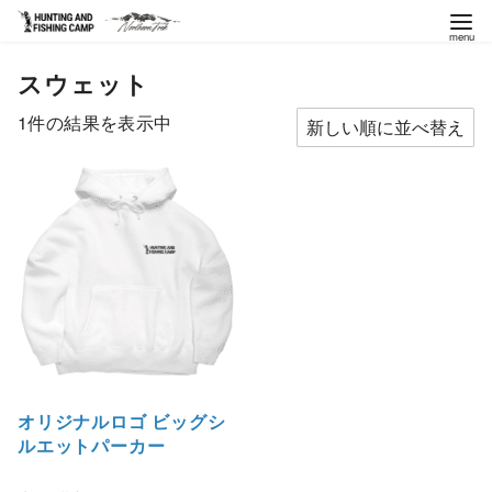
コ
スウェット
ン
テ
1件の結果を表示中
ン
ツ
へ
移
動
オリジナルロゴ ビッグシ
ルエットパーカー