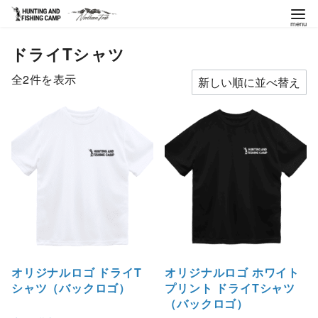
コ
ドライTシャツ
ン
テ
新
全2件を表示
ン
し
ツ
い
へ
順
移
動
オリジナルロゴ ドライT
オリジナルロゴ ホワイト
シャツ（バックロゴ）
プリント ドライTシャツ
（バックロゴ）