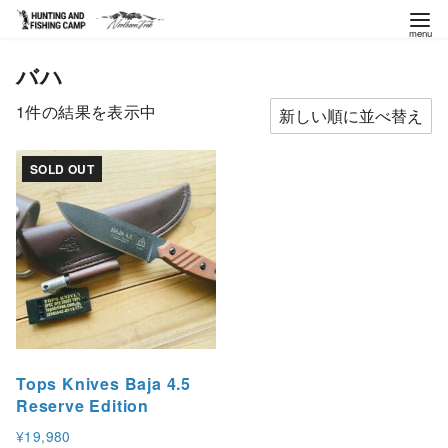
コ
バハ
ン
テ
1件の結果を表示中
ン
ツ
SOLD OUT
へ
移
動
Tops Knives Baja 4.5
Reserve Edition
¥
19,980