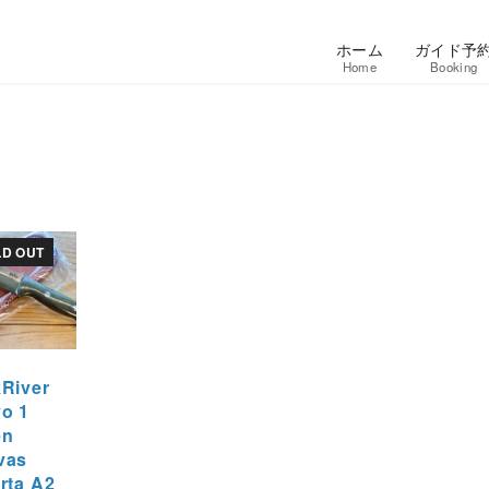
ホーム
ガイド予
Home
Booking
LD OUT
River
o 1
en
vas
rta A2