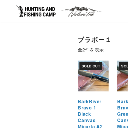
コ
ン
ブラボー１
テ
ン
新
全2件を表示
ツ
し
へ
い
SOLD OUT
SO
移
順
動
BarkRiver
Bark
Bravo 1
Brav
Black
Gre
Canvas
Can
Micarta A2
Mica