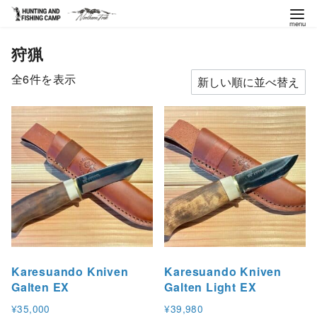
コ
狩猟
ン
テ
新
全6件を表示
ン
し
ツ
い
へ
順
移
動
Karesuando Kniven
Karesuando Kniven
Galten EX
Galten Light EX
¥
35,000
¥
39,980