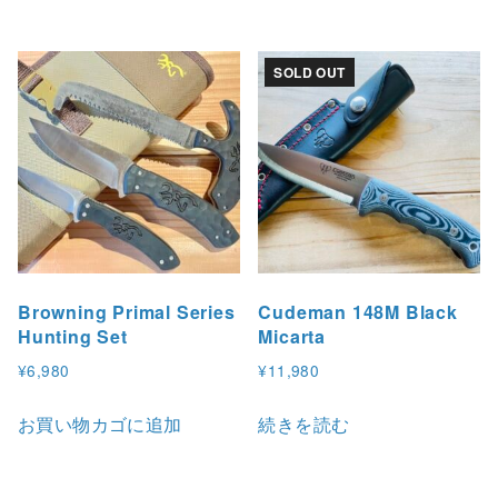
SOLD OUT
Browning Primal Series
Cudeman 148M Black
Hunting Set
Micarta
¥
6,980
¥
11,980
お買い物カゴに追加
続きを読む