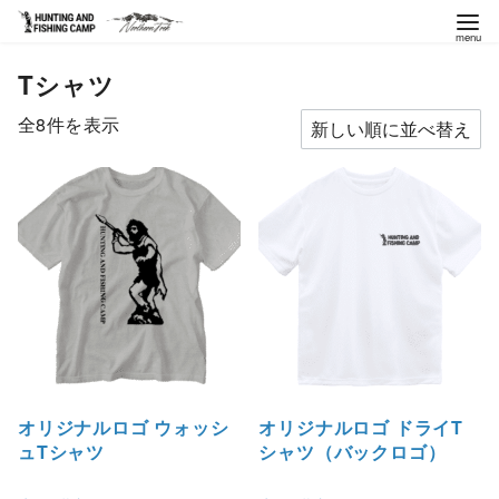
コ
Tシャツ
ン
テ
新
全8件を表示
ン
し
ツ
い
へ
順
移
動
オリジナルロゴ ウォッシ
オリジナルロゴ ドライT
ュTシャツ
シャツ（バックロゴ）