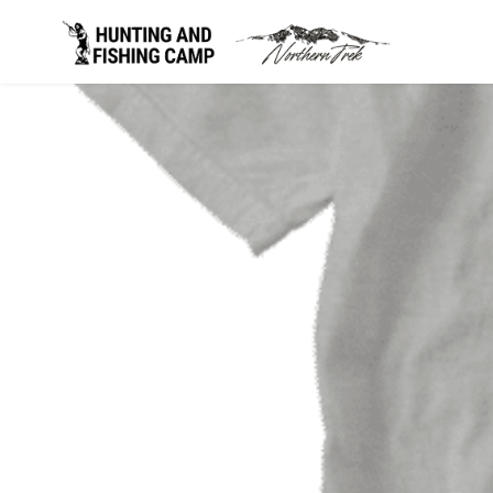
コ
ン
テ
ン
ツ
へ
移
動