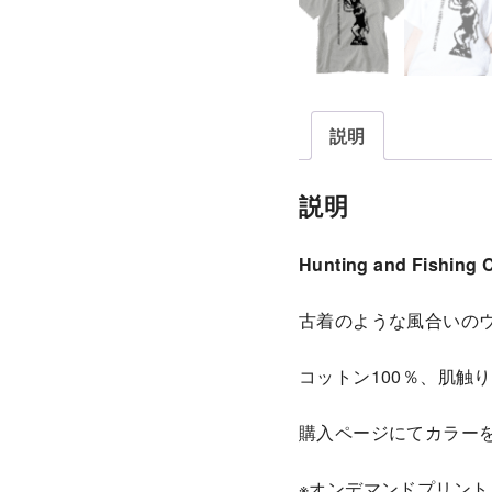
説明
説明
Hunting and Fis
古着のような風合いの
コットン100％、肌触
購入ページにてカラー
※オンデマンドプリント