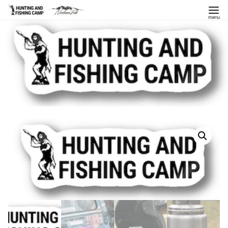
コ
ン
テ
ン
ツ
へ
移
動