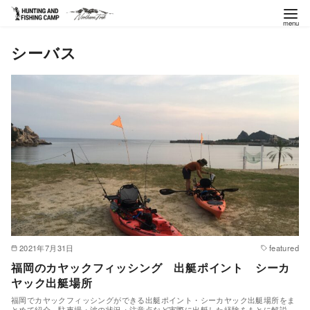
コ
シーバス
ン
テ
ン
ツ
へ
移
動
2021年7月31日
featured
福岡のカヤックフィッシング 出艇ポイント シーカ
ヤック出艇場所
福岡でカヤックフィッシングができる出艇ポイント・シーカヤック出艇場所をま
とめて紹介。駐車場・波の状況・注意点など実際に出艇した経験をもとに解説。