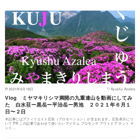
2021年6月18日
Kyushu Azalea
Vlog ミヤマキリシマ満開の九重連山を動画にしてみ
た 白水荘ー黒岳ー平治岳ー男池 ２０２１年６月１
日〜２日
本記事にはアフィリエイト広告（プロモーション）が含まれます。広告表示につ
いて PR この記事であわせて使いたいアイテム プロモンテ アウトドア テント テ
ント…