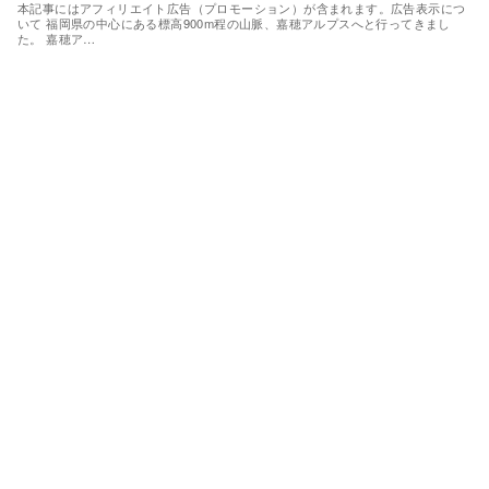
本記事にはアフィリエイト広告（プロモーション）が含まれます。広告表示につ
いて 福岡県の中心にある標高900m程の山脈、嘉穂アルプスへと行ってきまし
た。 嘉穂ア…