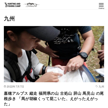
コ
九州
ン
テ
ン
ツ
へ
移
動
2022年7月7日
九州
嘉穂アルプス 縦走 福岡県の山 古処山 屛山 馬見山 の尾
根歩き 「馬が胡椒くって屁こいた、えがったえがっ
た」