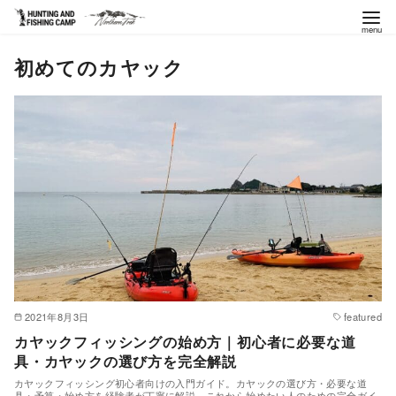
コ
初めてのカヤック
ン
テ
ン
ツ
へ
移
動
2021年8月3日
featured
カヤックフィッシングの始め方｜初心者に必要な道
具・カヤックの選び方を完全解説
カヤックフィッシング初心者向けの入門ガイド。カヤックの選び方・必要な道
具・予算・始め方を経験者が丁寧に解説。これから始めたい人のための完全ガイ