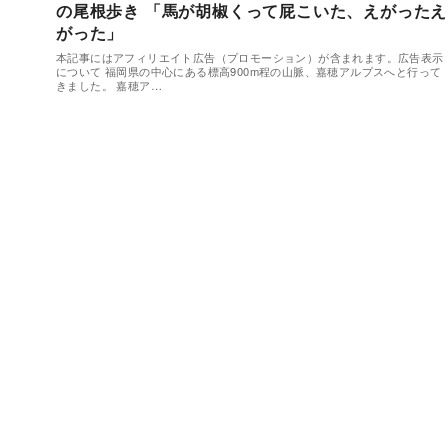
の尾根歩き 「馬が胡椒くって屁こいた、えがったえ
がった」
本記事にはアフィリエイト広告（プロモーション）が含まれます。広告表示
について 福岡県の中心にある標高900m程の山脈、嘉穂アルプスへと行って
きました。 嘉穂ア…