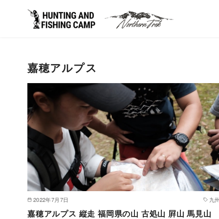
コ
ン
嘉穂アルプス
テ
ン
ツ
へ
移
動
2022年7月7日
九
嘉穂アルプス 縦走 福岡県の山 古処山 屛山 馬見山