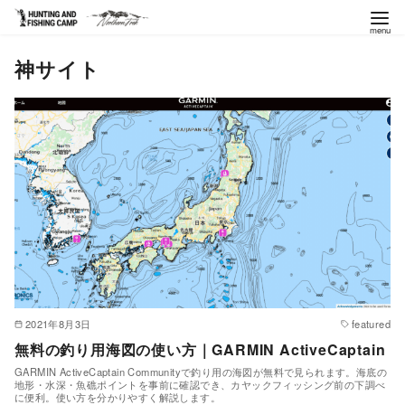
コ
神サイト
ン
テ
ン
ツ
へ
移
動
2021年8月3日
featured
無料の釣り用海図の使い方｜GARMIN ActiveCaptain
GARMIN ActiveCaptain Communityで釣り用の海図が無料で見られます。海底の
地形・水深・魚礁ポイントを事前に確認でき、カヤックフィッシング前の下調べ
に便利。使い方を分かりやすく解説します。