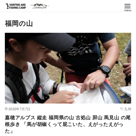
コ
福岡の山
ン
テ
ン
ツ
へ
移
動
2022年7月7日
九州
嘉穂アルプス 縦走 福岡県の山 古処山 屛山 馬見山 の尾
根歩き 「馬が胡椒くって屁こいた、えがったえがっ
た」