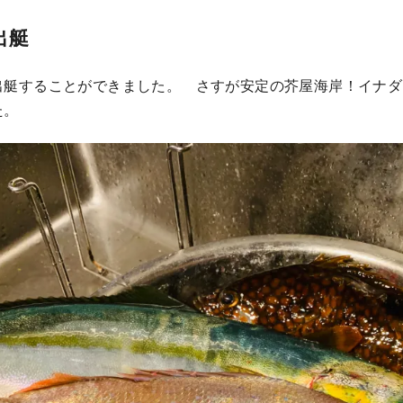
出艇
出艇することができました。 さすが安定の芥屋海岸！イナダ
た。