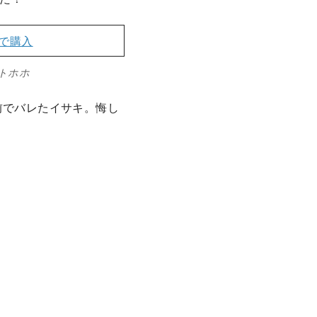
で購入
トホホ
前でバレたイサキ。悔し