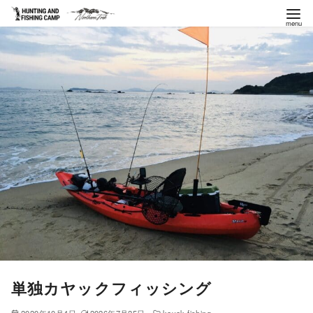
コ
ン
テ
ン
ツ
へ
移
動
単独カヤックフィッシング