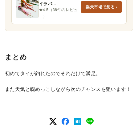
イラバ
楽天市場で見る ›
100g/80g/60g 5個
★4.5（38件のレビュ
セット
ー）
まとめ
初めてタイが釣れたのでそれだけで満足。
また天気と睨めっこしながら次のチャンスを狙います！