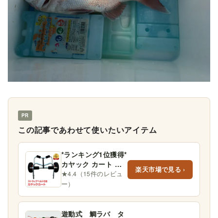
PR
この記事であわせて使いたいアイテム
*ランキング1位獲得*
カヤック カート ド
楽天市場で見る ›
ーリー キャリー ア
★4.4（15件のレビュ
ウトドア カヌー
ー）
ボ…
遊動式 鯛ラバ タ