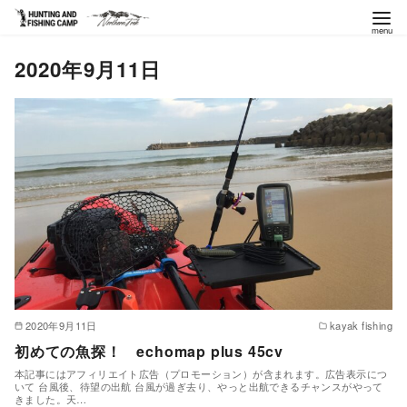
コ
2020年9月11日
ン
テ
ン
ツ
へ
移
動
2020年9月11日
kayak fishing
初めての魚探！ echomap plus 45cv
本記事にはアフィリエイト広告（プロモーション）が含まれます。広告表示につ
いて 台風後、待望の出航 台風が過ぎ去り、やっと出航できるチャンスがやって
きました。天…