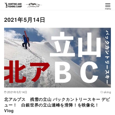
コ
2021年5月14日
ン
テ
ン
ツ
へ
移
動
2021年5月14日
sking
北アルプス 残雪の立山 バックカントリースキー デビ
ュー！ 白銀世界の立山連峰を滑降！を映像化！
Vlog