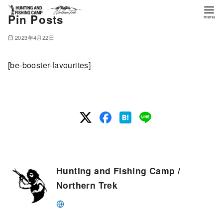
Pin Posts
コ
ン
2023年4月22日
テ
ン
[be-booster-favourites]
ツ
へ
移
動
Hunting and Fishing Camp /
Northern Trek