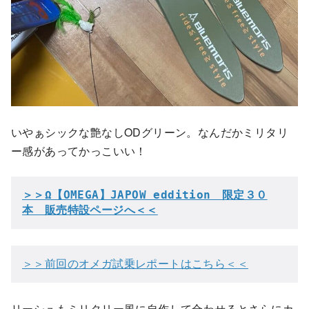
いやぁシックな艶なしODグリーン。なんだかミリタリ
ー感があってかっこいい！
＞＞Ω【OMEGA】JAPOW eddition　限定３０
本　販売特設ページへ＜＜
＞＞前回のオメガ試乗レポートはこちら＜＜
リーシュもミリタリー風に自作して合わせるとさらにカ