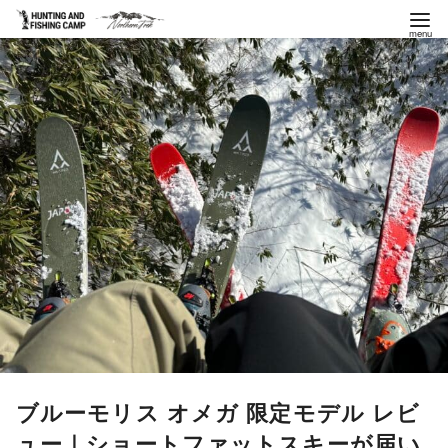
コ
ン
テ
ン
ツ
へ
移
動
ブルーモリス オメガ 限定モデル レビ
ュー｜ショートファットスキーが届い