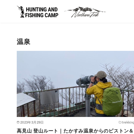
コ
ン
温泉
テ
ン
ツ
へ
移
動
2023年3月29日
trekkin
高見山 登山ルート｜たかすみ温泉からのピストン＆