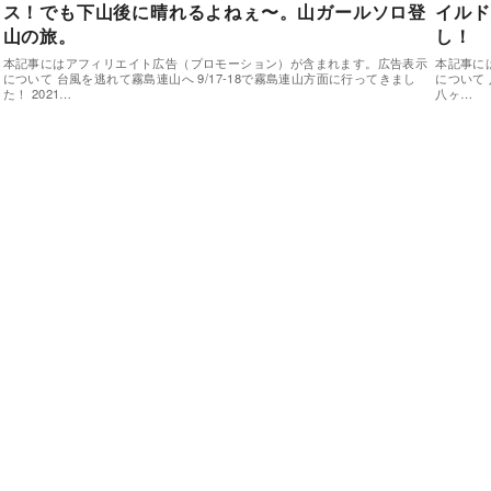
ス！でも下山後に晴れるよねぇ〜。山ガールソロ登
イルド
山の旅。
し！
本記事にはアフィリエイト広告（プロモーション）が含まれます。広告表示
本記事に
について 台風を逃れて霧島連山へ 9/17-18で霧島連山方面に行ってきまし
について 
た！ 2021…
八ヶ…