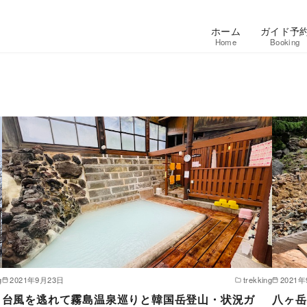
ホーム
ガイド予
Home
Booking
g
2021年9月23日
trekking
2021
台風を逃れて霧島温泉巡りと韓国岳登山・状況ガ
八ヶ岳