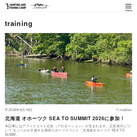
コ
training
ン
テ
ン
ツ
へ
移
動
2026年6月16日
outdoor
北海道 オホーツク SEA TO SUMMIT 2026に参加！
本記事にはアフィリエイト広告（プロモーション）が含まれます。広告表示につ
いて モンベルが主催する環境スポーツイベント「北海道オホーツク SEA TO
SUMM…