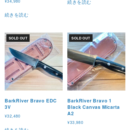
¥
34,980
続きを読む
続きを読む
SOLD OUT
SOLD OUT
BarkRiver Bravo EDC
BarkRiver Bravo 1
3V
Black Canvas Micarta
A2
¥
32,480
¥
33,980
続きを読む