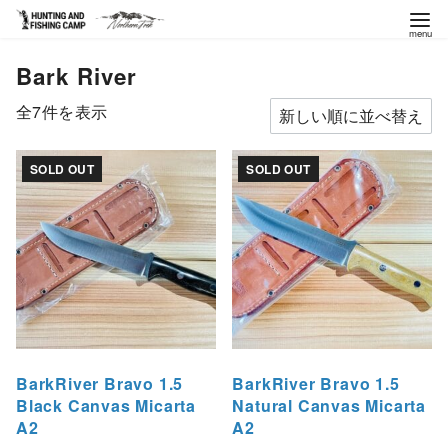
コ
Bark River
ン
テ
新
全7件を表示
ン
し
ツ
い
SOLD OUT
SOLD OUT
へ
順
移
動
BarkRiver Bravo 1.5
BarkRiver Bravo 1.5
Black Canvas Micarta
Natural Canvas Micarta
A2
A2