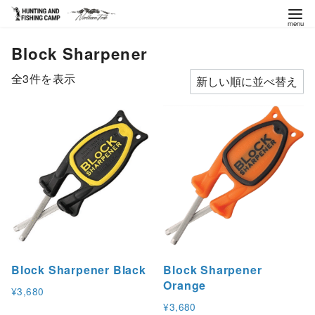
コ
Block Sharpener
ン
テ
新
全3件を表示
ン
し
ツ
い
へ
順
移
動
Block Sharpener Black
Block Sharpener
Orange
¥
3,680
¥
3,680