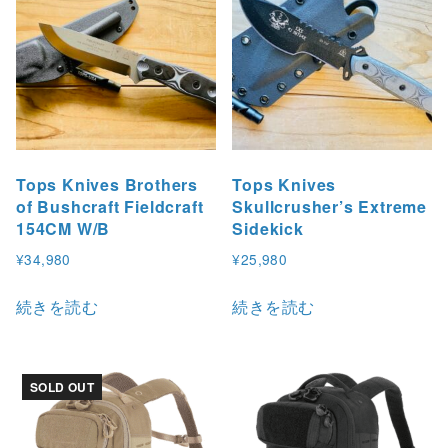
選
択
で
き
ま
す
Tops Knives Brothers
Tops Knives
of Bushcraft Fieldcraft
Skullcrusher’s Extreme
154CM W/B
Sidekick
¥
34,980
¥
25,980
続きを読む
続きを読む
SOLD OUT