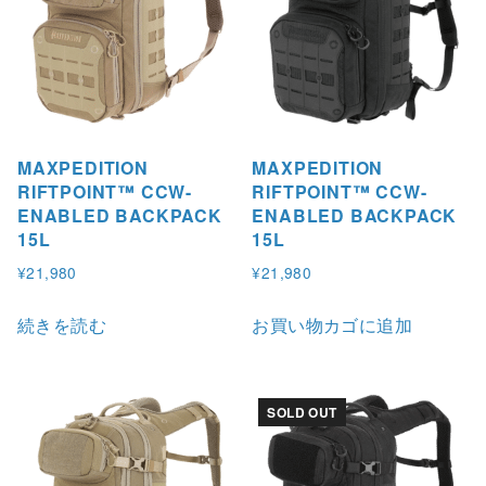
MAXPEDITION
MAXPEDITION
RIFTPOINT™ CCW-
RIFTPOINT™ CCW-
ENABLED BACKPACK
ENABLED BACKPACK
15L
15L
¥
21,980
¥
21,980
続きを読む
お買い物カゴに追加
SOLD OUT