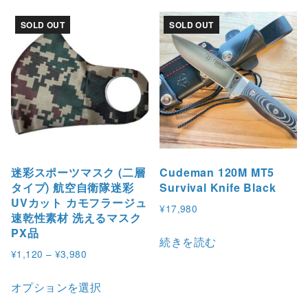
SOLD OUT
SOLD OUT
迷彩スポーツマスク (二層
Cudeman 120M MT5
タイプ) 航空自衛隊迷彩
Survival Knife Black
UVカット カモフラージュ
¥
17,980
速乾性素材 洗えるマスク
PX品
続きを読む
価
¥
1,120
–
¥
3,980
格
こ
帯
オプションを選択
の
: