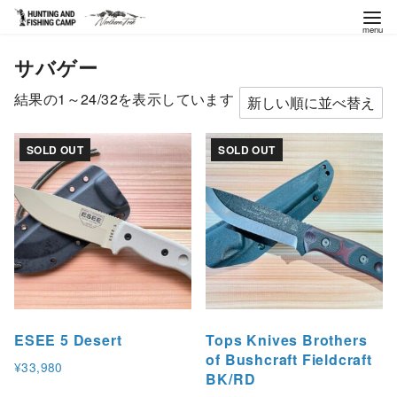
コ
サバゲー
ン
テ
新
結果の1～24/32を表示しています
ン
し
ツ
い
SOLD OUT
SOLD OUT
へ
順
移
動
ESEE 5 Desert
Tops Knives Brothers
of Bushcraft Fieldcraft
¥
33,980
BK/RD