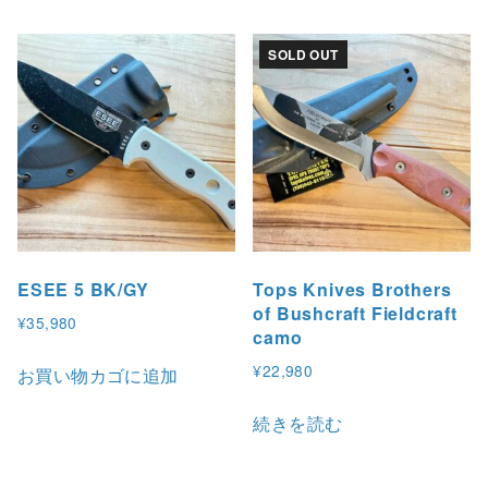
商
¥
品
1
SOLD OUT
,
に
1
は
2
複
0
数
–
の
¥
バ
3
,
リ
9
エ
ESEE 5 BK/GY
Tops Knives Brothers
8
ー
of Bushcraft Fieldcraft
0
¥
35,980
シ
camo
ョ
¥
22,980
お買い物カゴに追加
ン
が
続きを読む
あ
り