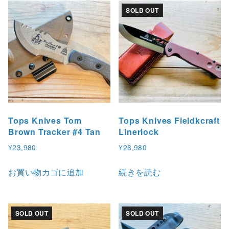
ま
SOLD OUT
す
。
オ
プ
シ
ョ
ン
は
Tops Knives Tom
Tops Knives Fieldkcraft
Brown Tracker #4 Tan
Linerlock
商
品
¥
23,980
¥
26,980
ペ
お買い物カゴに追加
続きを読む
ー
ジ
か
SOLD OUT
SOLD OUT
ら