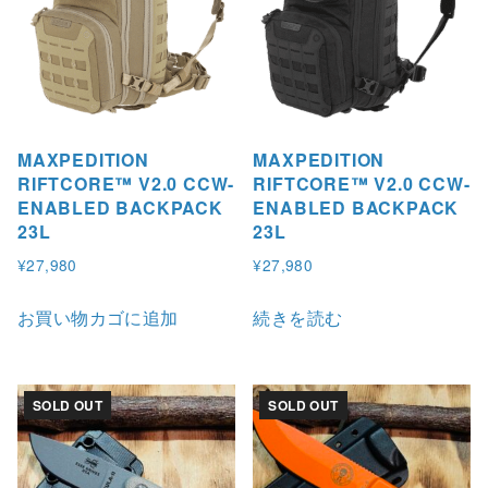
MAXPEDITION
MAXPEDITION
RIFTCORE™ V2.0 CCW-
RIFTCORE™ V2.0 CCW-
ENABLED BACKPACK
ENABLED BACKPACK
23L
23L
¥
27,980
¥
27,980
お買い物カゴに追加
続きを読む
SOLD OUT
SOLD OUT