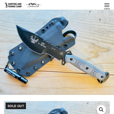
コ
ン
テ
ン
ツ
へ
移
動
SOLD OUT