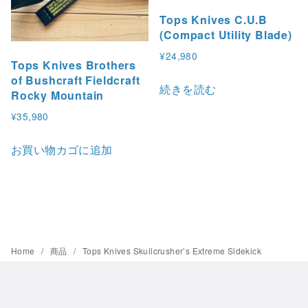
Tops Knives C.U.B
(Compact Utility Blade)
¥
24,980
Tops Knives Brothers
of Bushcraft Fieldcraft
続きを読む
Rocky Mountain
¥
35,980
お買い物カゴに追加
Home
商品
Tops Knives Skullcrusher’s Extreme Sidekick