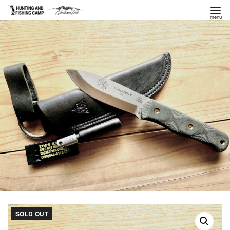
コ
ン
テ
ン
ツ
へ
移
動
SOLD OUT