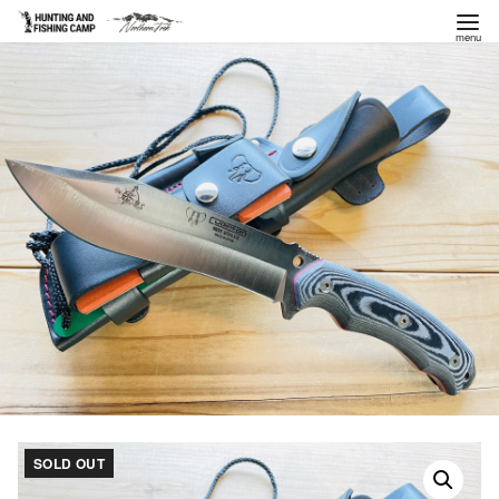
コ
ン
テ
ン
ツ
へ
移
動
SOLD OUT