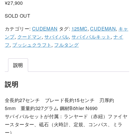
¥
27,900
SOLD OUT
カテゴリー:
CUDEMAN
タグ:
125MC
,
CUDEMAN
,
キャ
ンプ
,
クードマン
,
サバイバル
,
サバイバルキット
,
ナイ
フ
,
ブッシュクラフト
,
フルタング
説明
説明
全長約27センチ ブレード長約15センチ 刃厚約
5mm 重量約327グラム 鋼材Böhler N690
サバイバルセットが付属：ランヤード（赤紐）ファイヤ
ースターター、砥石（火時計、定規、コンパス、ミラ
ー）