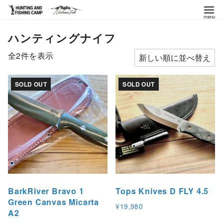
コ
ハンティングナイフ
ン
テ
新
全2件を表示
ン
し
ツ
い
SOLD OUT
SOLD OUT
へ
順
移
動
BarkRiver Bravo 1
Tops Knives D FLY 4.5
Green Canvas Micarta
¥
19,980
A2