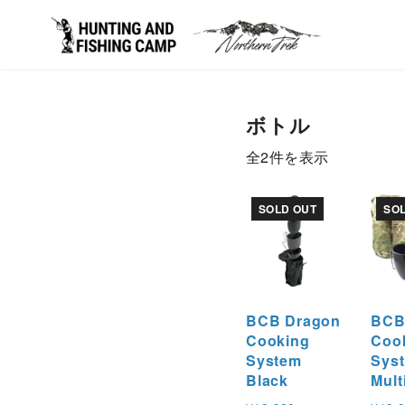
コ
ン
ボトル
テ
ン
新
全2件を表示
ツ
し
へ
い
SOLD OUT
SO
移
順
動
BCB Dragon
BCB
Cooking
Coo
System
Sys
Black
Mult