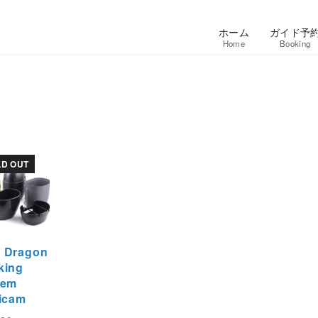
ホーム
ガイド予
Home
Booking
LD OUT
 Dragon
king
tem
icam