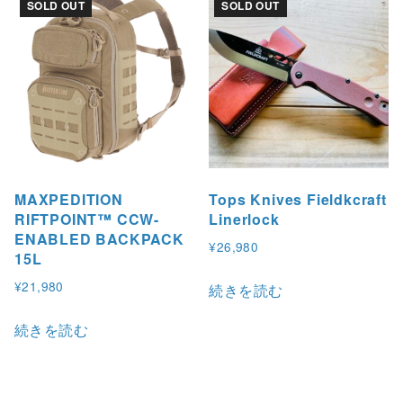
SOLD OUT
SOLD OUT
MAXPEDITION
Tops Knives Fieldkcraft
RIFTPOINT™ CCW-
Linerlock
ENABLED BACKPACK
¥
26,980
15L
¥
21,980
続きを読む
続きを読む