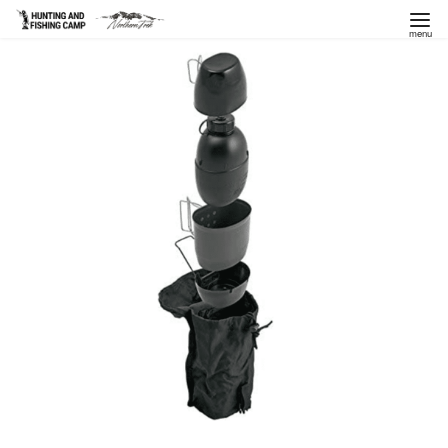
コ
ン
テ
ン
ツ
へ
移
動