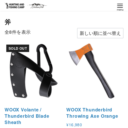
コ
斧
ン
テ
新
全8件を表示
ン
し
ツ
い
SOLD OUT
へ
順
移
動
WOOX Volante /
WOOX Thunderbird
Thunderbird Blade
Throwing Axe Orange
Sheath
¥
16,980