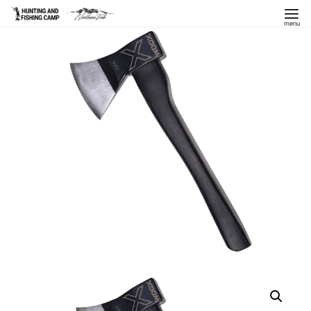
コ
ン
テ
ン
ツ
へ
移
動