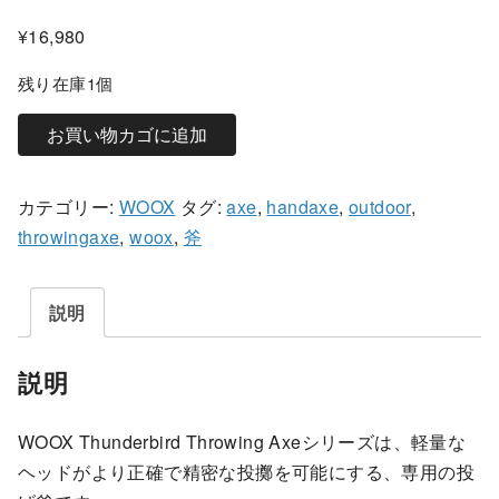
¥
16,980
残り在庫1個
W
お買い物カゴに追加
O
O
カテゴリー:
WOOX
タグ:
axe
,
handaxe
,
outdoor
,
X
throwingaxe
,
woox
,
斧
T
h
u
説明
n
d
説明
e
r
WOOX Thunderbird Throwing Axeシリーズは、軽量な
b
ヘッドがより正確で精密な投擲を可能にする、専用の投
i