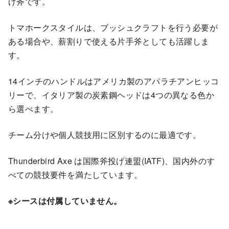
げ斧です。
r
d
トマホークスタイルは、ブッシュクラフトを行う必要が
T
ある場合や、薪割りで使える片手斧としても活躍しま
h
す。
r
o
14インチのハンドルはアメリカ製のアパラチアンヒッコ
w
リーで、イタリア製の炭素鋼ヘッドは4つの異なる色か
i
ら選べます。
n
g
チーム分けや個人競技用に区別するのに最適です。
A
x
Thunderbird Axe は国際斧投げ連盟(IATF)、国内外のす
e
べての競技要件を満たしています。
B
※シースは付属していません。
l
a