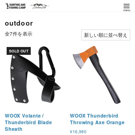
コ
outdoor
ン
テ
新
全7件を表示
ン
し
ツ
い
SOLD OUT
へ
順
移
動
WOOX Volante /
WOOX Thunderbird
Thunderbird Blade
Throwing Axe Orange
Sheath
¥
16,980