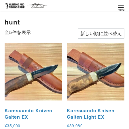
コ
hunt
ン
テ
新
全5件を表示
ン
し
ツ
い
へ
順
移
動
Karesuando Kniven
Karesuando Kniven
Galten EX
Galten Light EX
¥
35,000
¥
39,980