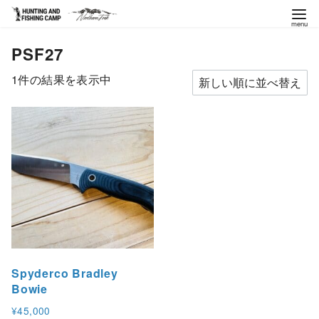
コ
PSF27
ン
テ
1件の結果を表示中
ン
ツ
へ
移
動
Spyderco Bradley
Bowie
¥
45,000