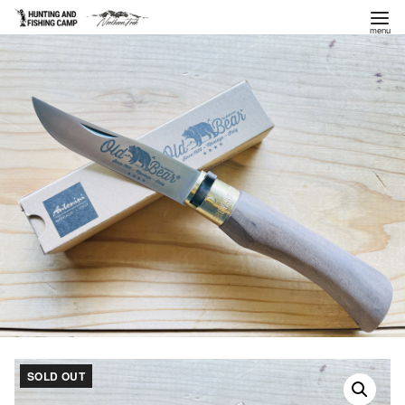
コ
ン
テ
ン
ツ
へ
移
動
SOLD OUT