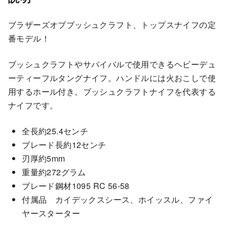
B
r
ブラザーズオブブッシュクラフト、トップスナイフの定
o
番モデル！
t
h
ブッシュクラフトやサバイバルで使用できるヘビーデュ
e
ーティーフルタングナイフ。ハンドルには火おこしで使
r
用するホール付き。ブッシュクラフトナイフを代表する
s
ナイフです。
o
f
全長約25.4センチ
B
ブレード長約12センチ
u
刃厚約5mm
s
重量約272グラム
h
ブレード鋼材1095 RC 56-58
c
付属品 カイデックスシース、ホイッスル、ファイ
r
ヤースターター
a