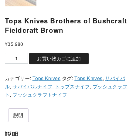
Tops Knives Brothers of Bushcraft
Fieldcraft Brown
¥
35,980
T
お買い物カゴに追加
o
p
カテゴリー:
Tops Knives
タグ:
Tops Knives
,
サバイバ
s
ル
,
サバイバルナイフ
,
トップスナイフ
,
ブッシュクラフ
K
ト
,
ブッシュクラフトナイフ
n
i
v
説明
e
s
説明