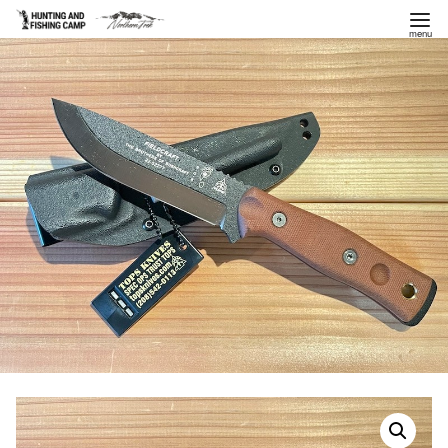
コ
ン
テ
ン
ツ
へ
移
動