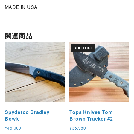
f
MADE IN USA
t
F
i
関連商品
e
l
SOLD OUT
d
c
r
a
f
t
B
r
Spyderco Bradley
Tops Knives Tom
Bowie
Brown Tracker #2
o
w
¥
45,000
¥
35,980