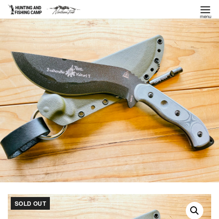
コ
ン
テ
ン
ツ
へ
移
動
SOLD OUT