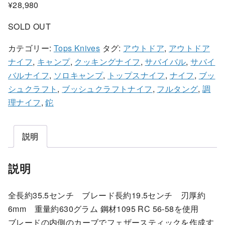
¥
28,980
SOLD OUT
カテゴリー:
Tops Knives
タグ:
アウトドア
,
アウトドア
ナイフ
,
キャンプ
,
クッキングナイフ
,
サバイバル
,
サバイ
バルナイフ
,
ソロキャンプ
,
トップスナイフ
,
ナイフ
,
ブッ
シュクラフト
,
ブッシュクラフトナイフ
,
フルタング
,
調
理ナイフ
,
鉈
説明
説明
全長約35.5センチ ブレード長約19.5センチ 刃厚約
6mm 重量約630グラム 鋼材1095 RC 56-58を使用
ブレードの内側のカーブでフェザースティックを作成す