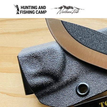
コ
ン
テ
ン
ツ
へ
移
動