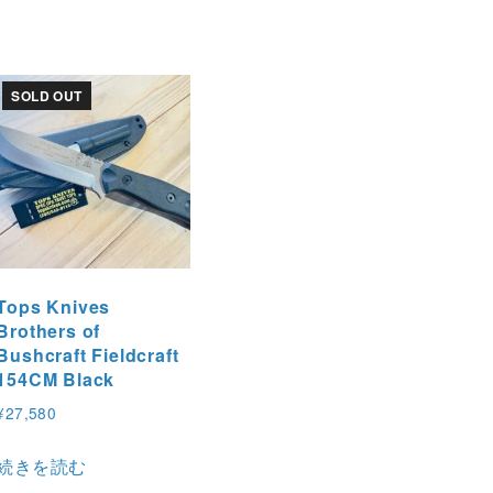
SOLD OUT
Tops Knives
Brothers of
Bushcraft Fieldcraft
154CM Black
¥
27,580
続きを読む