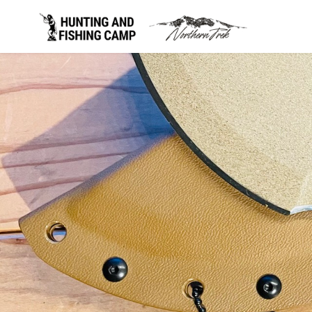
コ
ン
テ
ン
ツ
へ
移
動