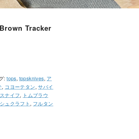
Brown Tracker
グ:
tops
,
topsknives
,
ア
テ
,
コヨーテタン
,
サバイ
スナイフ
,
トムブラウ
シュクラフト
,
フルタン