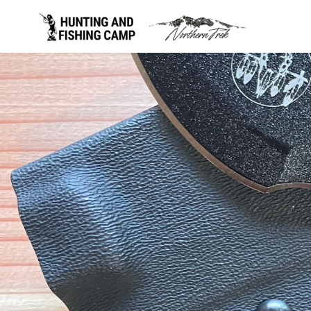
コ
ン
テ
ン
ツ
へ
移
動