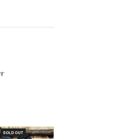
す
SOLD OUT