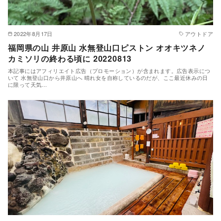
2022年8月17日
アウトドア
福岡県の山 井原山 水無登山口ピストン オオキツネノ
カミソリの終わる頃に 20220813
本記事にはアフィリエイト広告（プロモーション）が含まれます。広告表示につ
いて 水無登山口から井原山へ 晴れ女を自称しているのだが、ここ最近休みの日
に限って天気…