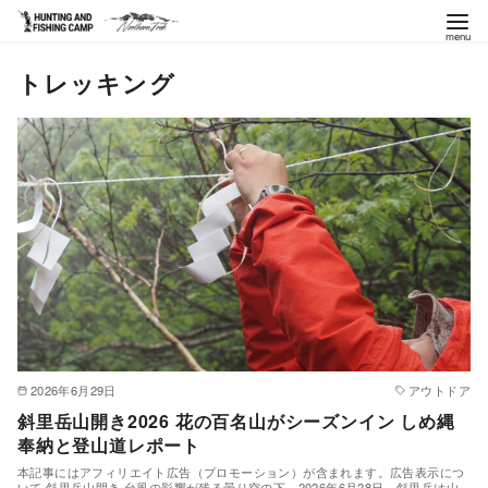
コ
トレッキング
ン
テ
ン
ツ
へ
移
動
2026年6月29日
アウトドア
斜里岳山開き2026 花の百名山がシーズンイン しめ縄
奉納と登山道レポート
本記事にはアフィリエイト広告（プロモーション）が含まれます。広告表示につ
いて 斜里岳山開き 台風の影響が残る曇り空の下、2026年6月28日、斜里岳は山