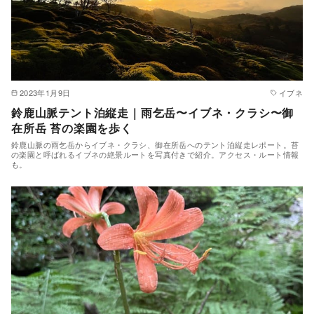
2023年1月9日
イブネ
鈴鹿山脈テント泊縦走｜雨乞岳〜イブネ・クラシ〜御
在所岳 苔の楽園を歩く
鈴鹿山脈の雨乞岳からイブネ・クラシ、御在所岳へのテント泊縦走レポート。苔
の楽園と呼ばれるイブネの絶景ルートを写真付きで紹介。アクセス・ルート情報
も。