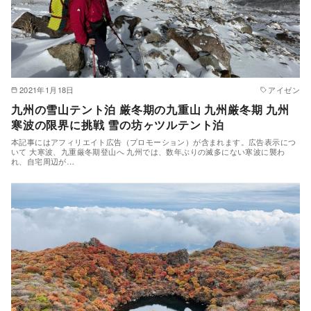
2021年1月18日
アイゼン
九州の雪山テント泊 厳冬期の九重山 九州厳冬期 九州
寒波の限界に挑戦 雪の坊ヶツルテント泊
本記事にはアフィリエイト広告（プロモーション）が含まれます。広告表示につ
いて 大寒波、九重厳冬期登山へ 九州では、数年ぶりの滅多にない寒波に襲わ
れ、自宅周辺が…