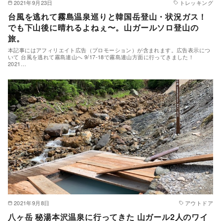
2021年9月23日
トレッキング
台風を逃れて霧島温泉巡りと韓国岳登山・状況ガス！
でも下山後に晴れるよねぇ〜。山ガールソロ登山の
旅。
本記事にはアフィリエイト広告（プロモーション）が含まれます。広告表示につ
いて 台風を逃れて霧島連山へ 9/17-18で霧島連山方面に行ってきました！
2021…
2021年9月8日
アウトドア
八ヶ岳 秘湯本沢温泉に行ってきた 山ガール2人のワイ