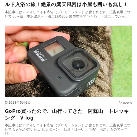
ルド入浴の旅！絶景の露天風呂は小屋も囲いも無し！
本記事にはアフィリエイト広告（プロモーション）が含まれます。広告表示につ
いて 八ヶ岳・本沢温泉へ一泊二日の女子旅 2021/7/11-7/12、一泊二日で八ヶ…
2021年5月6日
gopro
GoPro買ったので、山行ってきた 阿蘇山 トレッキ
ング V log
本記事にはアフィリエイト広告（プロモーション）が含まれます。広告表示につ
いて GoProが届いた日 ピンポーン 旦那「はーい」 宅配「お届けものでーす」
旦…