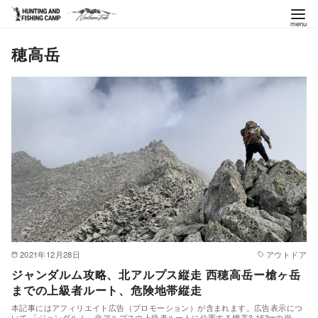
コ
穂高岳
ン
テ
ン
ツ
へ
移
動
2021年12月28日
アウトドア
ジャンダルム攻略、北アルプス縦走 西穂高岳ー槍ヶ岳
までの上級者ルート、危険地帯縦走
本記事にはアフィリエイト広告（プロモーション）が含まれます。広告表示につ
いて 「ジャンダルム」北アルプスの上級者ルートに位置する標高3,163mの岩