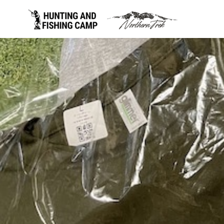
コ
ン
テ
ン
ツ
へ
移
動